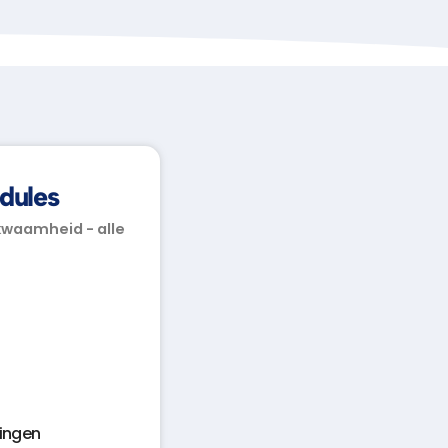
dules
kwaamheid - alle
ingen