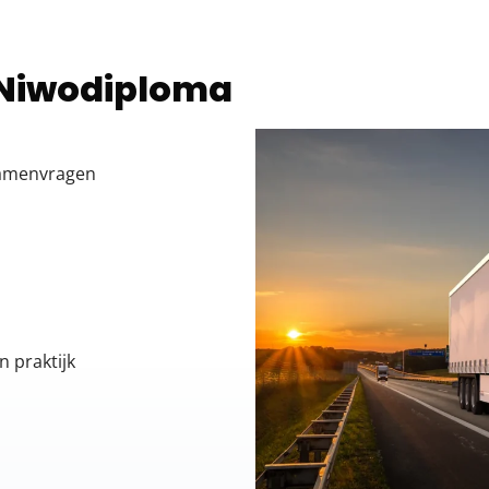
 Niwodiploma
xamenvragen
n praktijk