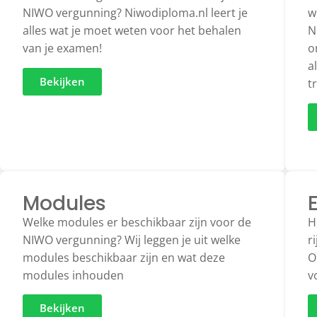
NIWO vergunning? Niwodiploma.nl leert je
w
alles wat je moet weten voor het behalen
N
van je examen!
o
a
Bekijken
t
Modules​​
Welke modules er beschikbaar zijn voor de
H
NIWO vergunning? Wij leggen je uit welke
r
modules beschikbaar zijn en wat deze
O
modules inhouden
v
Bekijken