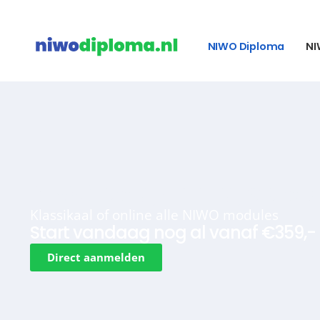
NIWO Diploma
NI
NIWO vergunning opleid
Klassikaal of online alle NIWO modules
Start vandaag nog al vanaf €359,- 
Direct aanmelden