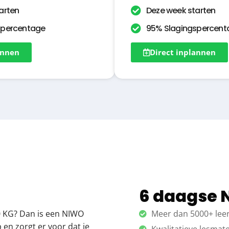
arten
Deze week starten
spercentage
95% Slagingspercent
annen
Direct inplannen
6 daagse 
 KG? Dan is een NIWO
Meer dan 5000+ leerl
 en zorgt er voor dat je