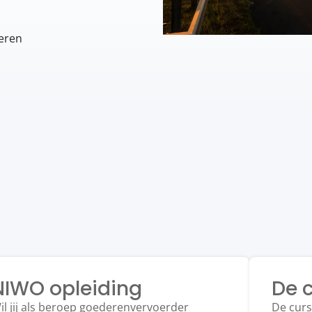
deren
NIWO opleiding
De 
il jij als beroep goederenvervoerder
De cur