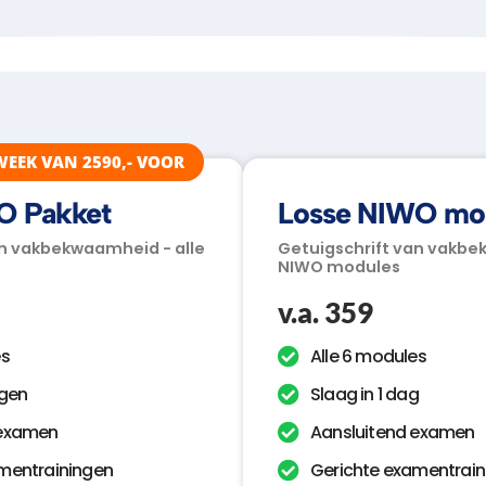
WEEK VAN 2590,- VOOR
O Pakket
Losse NIWO mo
an vakbekwaamheid - alle
Getuigschrift van vakbe
NIWO modules
v.a. 359
es
Alle 6 modules
agen
Slaag in 1 dag
 examen
Aansluitend examen
mentrainingen
Gerichte examentrain