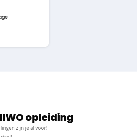
age
NIWO opleiding
ingen zijn je al voor!