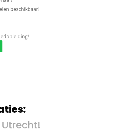
riaal!
elen beschikbaar!
oedopleiding!
ties:
Utrecht!