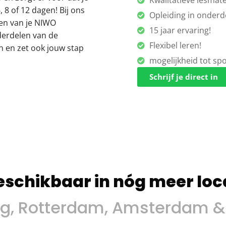
Kwalitatieve lesmate
 8 of 12 dagen! Bij ons
Opleiding in onderd
len van je NIWO
15 jaar ervaring!
derdelen van de
Flexibel leren!
n en zet ook jouw stap
mogelijkheid tot sp
Schrijf je direct in
eschikbaar in nóg meer loca
g, Rotterdam, Amsterdam & 