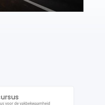
cursus
sus voor de vakbekwaamheid