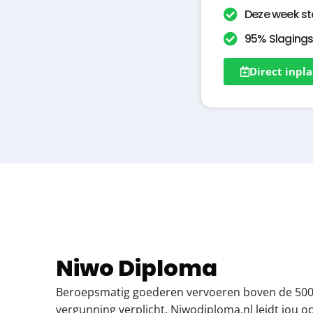
Deze week st
95% Slaging
Direct inpl
Niwo Diploma
Beroepsmatig goederen vervoeren boven de 500
vergunning verplicht. Niwodiploma.nl leidt jou op