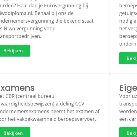
orden? Haal dan je Eurovergunning bij
beroeps
iwodiploma.nl. Behaal bij ons de
getuigs
ndernemersvergunning die bekend staat
nodig a
ls Niwo vergunning voor
het ver
ransportbedrijven.
beroep
ondern
Bekijken
Beki
Examens
Eige
et CBR (centraal bureau
Voor uz
ijvaardigheidsbewijszen) afdeling CCV
transpo
ndernemersexamens neemt het examen af
worden.
oor het vakbekwaamheid beroepsvervoer.
een carr
Bekijken
Beki