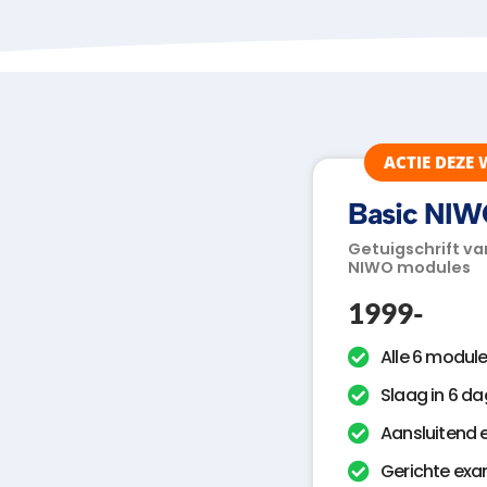
ACTIE DEZE 
Basic NIW
Getuigschrift v
NIWO modules
1999-
Alle 6 modul
Slaag in 6 d
Aansluitend
Gerichte exa