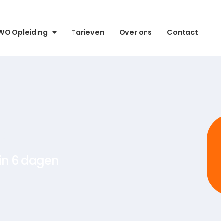
WO Opleiding
Tarieven
Over ons
Contact
er
in 6 dagen