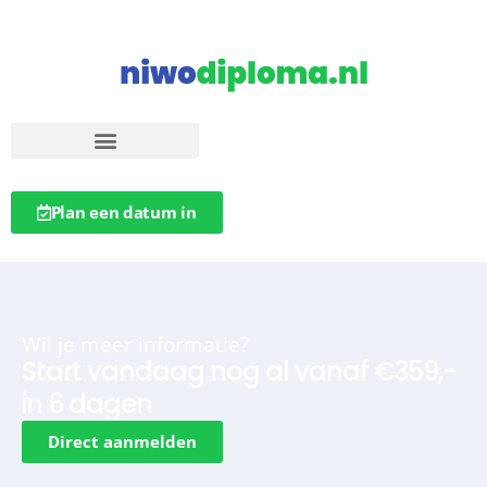
Plan een datum in
Contact
Wil je meer informatie?
Start vandaag nog al vanaf €359,-
in 6 dagen
Direct aanmelden